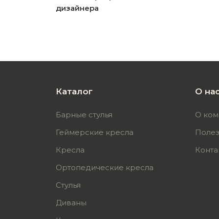
дизайнера
Каталог
О на
Барные стулья
О ком
Геймерские кресла
Полез
Кресла
Конта
Ортопедические кресла
Стулья
Диваны