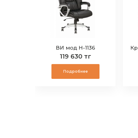
Кресло №5728-H-G (серое) ИМП-ТВ-092745
ВИ мод Н-1136
г
119 630 тг
Подробнее