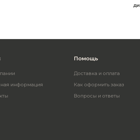
ди
с
Помощь
пании
Доставка и оплата
ная информация
Как оформить заказ
кты
Вопросы и ответы