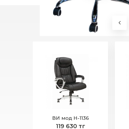
Кресло №072-H (чёрная сетка)
ВИ мод Н-1136
г
119 630 тг