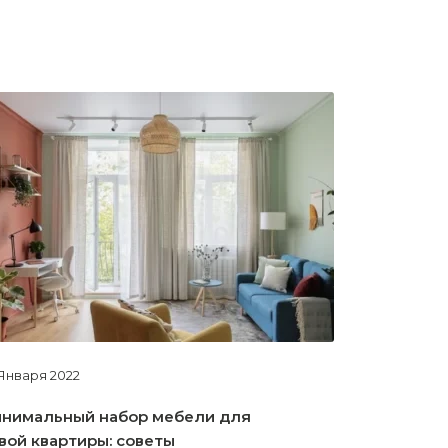
Января 2022
20 марта 202
нимальный набор мебели для
Вторая тес
вой квартиры: советы