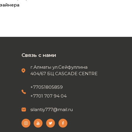
зайнера
Связь с нами
г.Алматы ул.Сейфуллина
404/67 БЦ CASCADE CENTRE
+77051805859
+7701 707 94 04
silantiy777@mail.ru