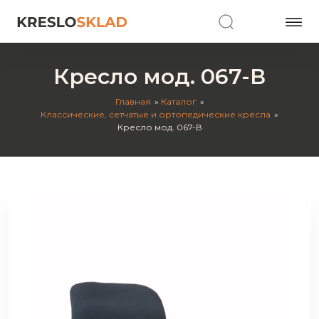
Кресло мод. 067-В
Главная
Каталог
Классические, сетчатые и ортопедические кресла
Кресло мод. 067-В